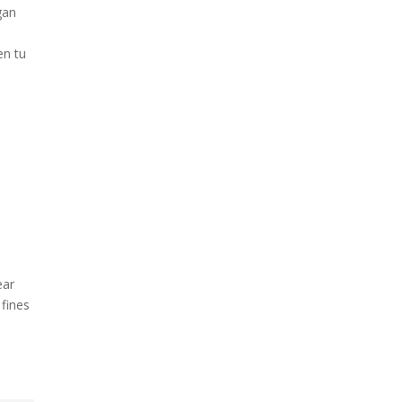
gan
en tu
ear
 fines