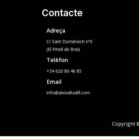
Contacte
Adreça
C/ Sant Domènech nº5
(El Pinell de Brai)
Telèfon
+34 620 86 46 85
Email
info@aleixaltadill.com
Copyright ©