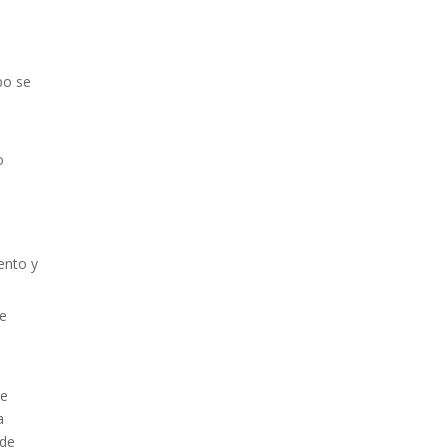
po se
o
ento y
ue
te
a
 de