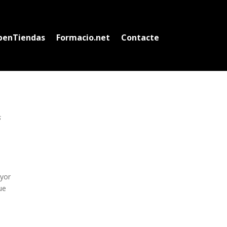
penTiendas
Formacio.net
Contacte
s
ayor
ue