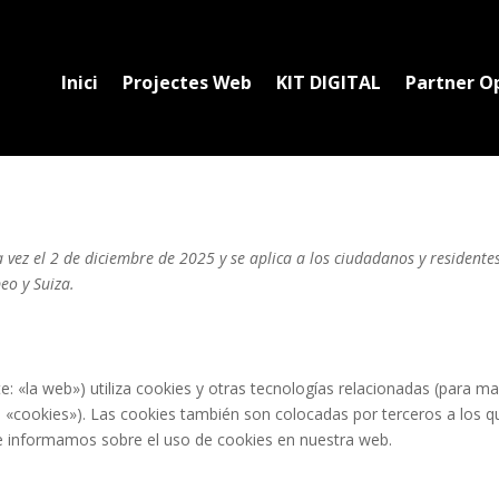
Inici
Projectes Web
KIT DIGITAL
Partner O
a vez el 2 de diciembre de 2025 y se aplica a los ciudadanos y residente
eo y Suiza.
e: «la web») utiliza cookies y otras tecnologías relacionadas (para m
«cookies»). Las cookies también son colocadas por terceros a los q
e informamos sobre el uso de cookies en nuestra web.