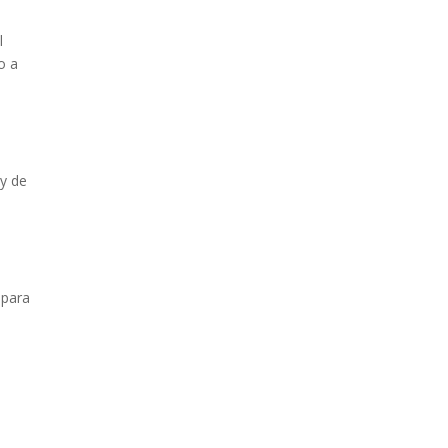
l
o a
 y de
 para