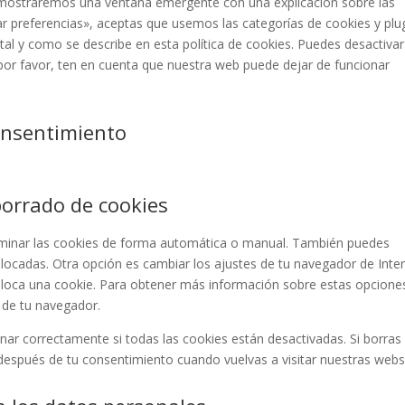
e mostraremos una ventana emergente con una explicación sobre las
themes
r preferencias», aceptas que usemos las categorías de cookies y plu
al y como se describe en esta política de cookies. Puedes desactivar
por favor, ten en cuenta que nuestra web puede dejar de funcionar
onsentimiento
borrado de cookies
eliminar las cookies de forma automática o manual. También puedes
olocadas. Otra opción es cambiar los ajustes de tu navegador de Inte
loca una cookie. Para obtener más información sobre estas opcione
» de tu navegador.
r correctamente si todas las cookies están desactivadas. Si borras 
después de tu consentimiento cuando vuelvas a visitar nuestras webs